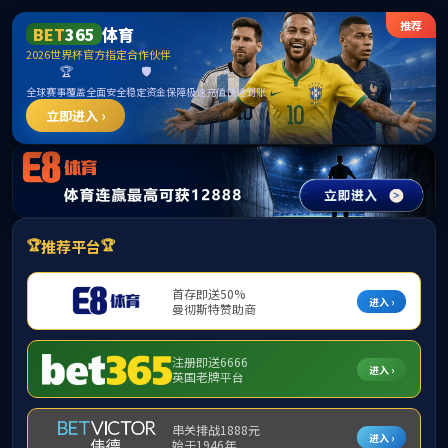
304am永利集团(ChinaVIP认证)登录入口-
欢迎光临
304am永利集团
304am永利集团简介
发展历程
荣誉资质
组织架构
产品与服务
业务板块
产品体系