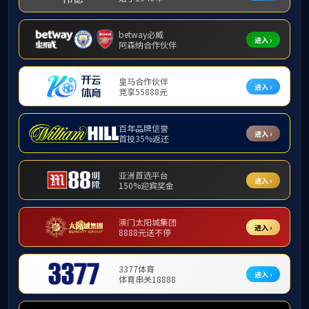
质量保证
创新研发
合作伙伴
304永利集团官网入口
企业理念
发展战略
党建引领
新闻中心
公司新闻
行业资讯
社会责任
可持续发展